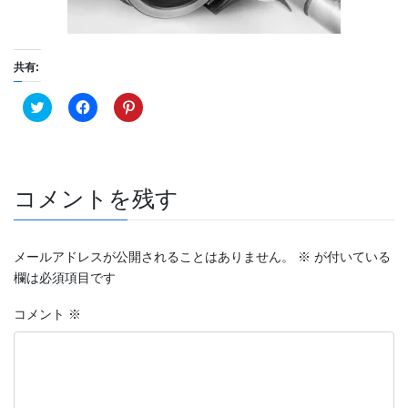
共有:
ク
F
ク
リ
a
リ
ッ
c
ッ
ク
e
ク
し
b
し
て
o
て
T
o
P
w
k
i
コメントを残す
i
で
n
t
共
t
t
有
e
e
す
r
r
る
e
メールアドレスが公開されることはありません。
※
が付いている
で
に
s
共
は
t
欄は必須項目です
有
ク
で
(
リ
共
新
ッ
有
コメント
※
し
ク
(
い
し
新
ウ
て
し
ィ
く
い
ン
だ
ウ
ド
さ
ィ
ウ
い
ン
で
(
ド