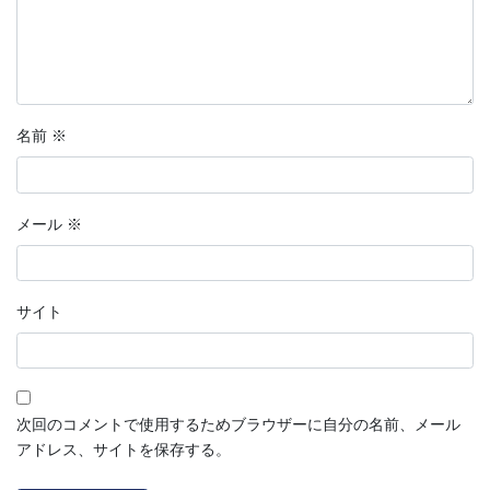
開
新
ウ
き
し
で
ま
い
開
す
ウ
き
)
ィ
ま
ン
す
ド
)
ウ
で
開
名前
※
き
ま
す
)
メール
※
サイト
次回のコメントで使用するためブラウザーに自分の名前、メール
アドレス、サイトを保存する。