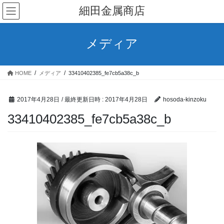
コ
ナ
細田金属商店
ン
ビ
テ
ゲ
ン
ー
メディア
ツ
シ
へ
ョ
ス
ン
HOME
メディア
33410402385_fe7cb5a38c_b
キ
に
ッ
移
プ
動
2017年4月28日
/ 最終更新日時 :
2017年4月28日
hosoda-kinzoku
33410402385_fe7cb5a38c_b