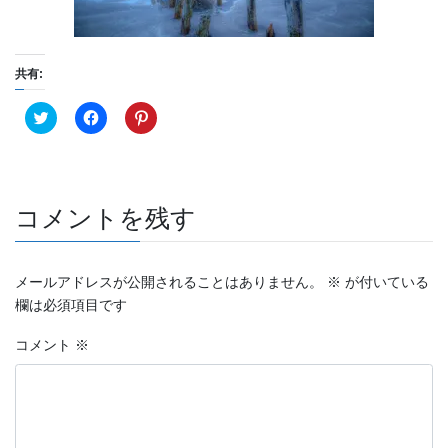
共有:
ク
F
ク
リ
a
リ
ッ
c
ッ
ク
e
ク
し
b
し
て
o
て
T
o
P
w
k
i
コメントを残す
i
で
n
t
共
t
t
有
e
e
す
r
r
る
e
メールアドレスが公開されることはありません。
※
が付いている
で
に
s
共
は
t
欄は必須項目です
有
ク
で
(
リ
共
新
ッ
有
コメント
※
し
ク
(
い
し
新
ウ
て
し
ィ
く
い
ン
だ
ウ
ド
さ
ィ
ウ
い
ン
で
(
ド