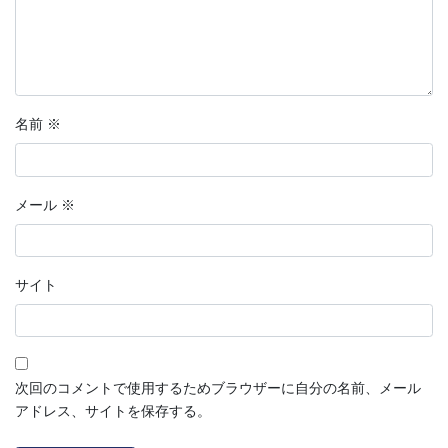
開
新
ウ
き
し
で
ま
い
開
す
ウ
き
)
ィ
ま
ン
す
ド
)
ウ
で
開
名前
※
き
ま
す
)
メール
※
サイト
次回のコメントで使用するためブラウザーに自分の名前、メール
アドレス、サイトを保存する。