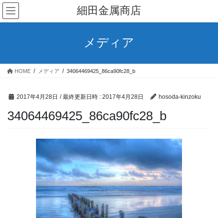
コ
ナ
細田金属商店
ン
ビ
テ
ゲ
ン
ー
メディア
ツ
シ
へ
ョ
ス
ン
HOME
メディア
34064469425_86ca90fc28_b
キ
に
ッ
移
プ
動
2017年4月28日
/ 最終更新日時 :
2017年4月28日
hosoda-kinzoku
34064469425_86ca90fc28_b