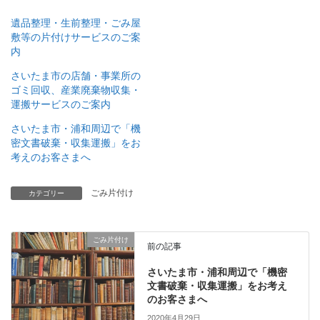
し
b
し
て
o
て
遺品整理・生前整理・ごみ屋
T
o
P
w
k
i
敷等の片付けサービスのご案
i
で
n
内
t
共
t
t
有
e
e
す
r
さいたま市の店舗・事業所の
r
る
e
ゴミ回収、産業廃棄物収集・
で
に
s
共
は
t
運搬サービスのご案内
有
ク
で
(
リ
共
さいたま市・浦和周辺で「機
新
ッ
有
し
ク
(
密文書破棄・収集運搬」をお
い
し
新
考えのお客さまへ
ウ
て
し
ィ
く
い
ン
だ
ウ
ド
さ
ィ
ごみ片付け
ウ
い
ン
カテゴリー
で
(
ド
開
新
ウ
き
し
で
ま
い
開
す
ウ
き
ごみ片付け
前の記事
)
ィ
ま
ン
す
ド
)
さいたま市・浦和周辺で「機密
ウ
文書破棄・収集運搬」をお考え
で
開
のお客さまへ
き
ま
2020年4月29日